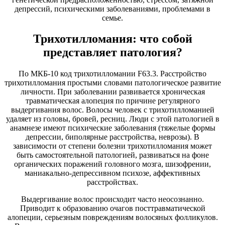
депрессий, психическими заболеваниями, проблемами в
семье.
Трихотилломания: что собой
представляет патология?
По МКБ-10 код трихотилломании F63.3. Расстройство
трихотилломания простыми словами патологическое развитие
личности. При заболевании развивается хроническая
травматическая алопеция по причине регулярного
выдергивания волос. Волосы человек с трихотилломанией
удаляет из головы, бровей, ресниц. Люди с этой патологией в
анамнезе имеют психические заболевания (тяжелые формы
депрессии, биполярные расстройства, неврозы). В
зависимости от степени болезни трихотилломания может
быть самостоятельной патологией, развиваться на фоне
органических поражений головного мозга, шизофрении,
маниакально-депрессивном психозе, аффективных
расстройствах.
Выдергивание волос происходит часто неосознанно.
Приводит к образованию очагов посттравматической
алопеции, серьезным повреждениям волосяных фолликулов.