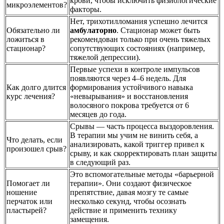
крови, чтобы исключить физиологические
микроэлементов?
факторы.
Нет, трихотилломания успешно лечится
Обязательно ли
амбулаторно
. Стационар может быть
ложиться в
рекомендован только при очень тяжелых
стационар?
сопутствующих состояниях (например,
тяжелой депрессии).
Первые успехи в контроле импульсов
появляются через 4–6 недель. Для
Как долго длится
формирования устойчивого навыка
курс лечения?
«невырывания» и восстановления
волосяного покрова требуется от 6
месяцев до года.
Срывы — часть процесса выздоровления.
В терапии мы учим не винить себя, а
Что делать, если
анализировать, какой триггер привел к
произошел срыв?
срыву, и как скорректировать план защиты
в следующий раз.
Это вспомогательные методы «барьерной
Помогает ли
терапии». Они создают физическое
ношение
препятствие, давая мозгу те самые
перчаток или
несколько секунд, чтобы осознать
пластырей?
действие и применить технику
замещения.