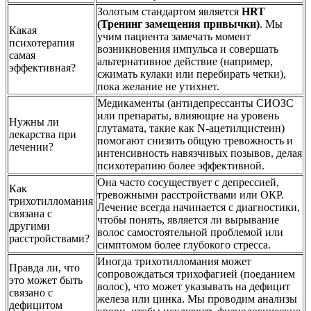
Золотым стандартом является
HRT
(Тренинг замещения привычки)
. Мы
Какая
учим пациента замечать момент
психотерапия
возникновения импульса и совершать
самая
альтернативное действие (например,
эффективная?
сжимать кулаки или перебирать четки),
пока желание не утихнет.
Медикаменты (антидепрессанты СИОЗС
или препараты, влияющие на уровень
Нужны ли
глутамата, такие как N-ацетилцистеин)
лекарства при
помогают снизить общую тревожность и
лечении?
интенсивность навязчивых позывов, делая
психотерапию более эффективной.
Она часто сосуществует с депрессией,
Как
тревожными расстройствами или ОКР.
трихотилломания
Лечение всегда начинается с диагностики,
связана с
чтобы понять, является ли вырывание
другими
волос самостоятельной проблемой или
расстройствами?
симптомом более глубокого стресса.
Иногда трихотилломания может
Правда ли, что
сопровождаться трихофагией (поеданием
это может быть
волос), что может указывать на дефицит
связано с
железа или цинка. Мы проводим анализы
дефицитом