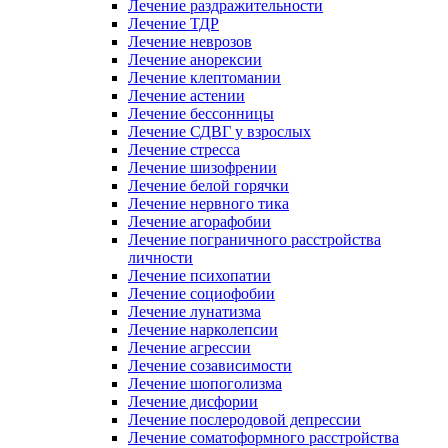
Лечение раздражительности
Лечение ТДР
Лечение неврозов
Лечение анорексии
Лечение клептомании
Лечение астении
Лечение бессонницы
Лечение СДВГ у взрослых
Лечение стресса
Лечение шизофрении
Лечение белой горячки
Лечение нервного тика
Лечение агорафобии
Лечение пограничного расстройства
личности
Лечение психопатии
Лечение социофобии
Лечение лунатизма
Лечение нарколепсии
Лечение агрессии
Лечение созависимости
Лечение шопоголизма
Лечение дисфории
Лечение послеродовой депрессии
Лечение соматоформного расстройства