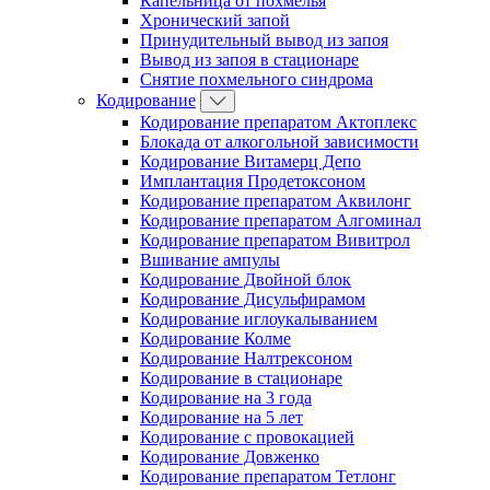
Капельница от похмелья
Хронический запой
Принудительный вывод из запоя
Вывод из запоя в стационаре
Снятие похмельного синдрома
Кодирование
Кодирование препаратом Актоплекс
Блокада от алкогольной зависимости
Кодирование Витамерц Депо
Имплантация Продетоксоном
Кодирование препаратом Аквилонг
Кодирование препаратом Алгоминал
Кодирование препаратом Вивитрол
Вшивание ампулы
Кодирование Двойной блок
Кодирование Дисульфирамом
Кодирование иглоукалыванием
Кодирование Колме
Кодирование Налтрексоном
Кодирование в стационаре
Кодирование на 3 года
Кодирование на 5 лет
Кодирование с провокацией
Кодирование Довженко
Кодирование препаратом Тетлонг