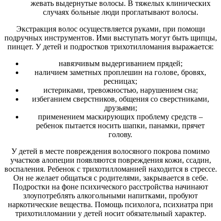
жевать выдернутые волосы. В тяжелых клинических
случаях больные люди проглатывают волосы.
Экстракция волос осуществляется руками, при помощи
подручных инструментов. Ими выступать могут быть щипцы,
пинцет. У детей и подростков трихотилломания выражается:
навязчивым выдергиванием прядей;
наличием заметных проплешин на голове, бровях,
ресницах;
истериками, тревожностью, нарушением сна;
избеганием сверстников, общения со сверстниками,
друзьями;
применением маскирующих проблему средств –
ребенок пытается носить шапки, панамки, прячет
голову.
У детей в месте повреждения волосяного покрова помимо
участков алопеции появляются повреждения кожи, ссадин,
воспаления. Ребенок с трихотилломанией находится в стрессе.
Он не желает общаться с родителями, закрывается в себе.
Подростки на фоне психического расстройства начинают
злоупотреблять алкогольными напитками, пробуют
наркотические вещества. Помощь психолога, психиатра при
трихотилломании у детей носит обязательный характер.