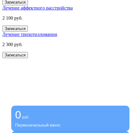
Записаться
Лечение аффектного расстройства
2 100 руб.
Записаться
Лечение трихотилломании
2 300 руб.
Записаться
Получите помощь сейчас,
платите потом
Оформите беспроцентную рассрочку на услуги нашей
клиники
0
руб.
Первоначальный взнос