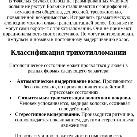
В тяжелых случаях волосы на травмированных участках
больше не растут. Больные сталкиваются с социофобией,
осуждением общества, депрессией, тревожностью,
повышенной возбудимостью. Исправлять травматическую
алопецию можно только трансплантацией волос. Больные не
могут сами бороться с трихотилломаний. Они не понимают
иррациональность своих поступков. Не могут контролировать
импульсы и позывы к постоянному выдергиванию волос.
Классификация трихотилломании
Патологическое состояние может проявляться у людей в
разных формах следующего характера:
Автоматическое выдергивание волос.
Производится
бессознательно, во время выполнения действий,
стрессовых состояниях.
Сознательная травматизация волосяного покрова.
Человек успокаивается, выдирая волоски, осознавая
свое действий.
Стереотипное выдергивание.
Производится ритмично,
сопровождается покачиванием, другими стереотипными
движениями.
По возрасту и продолжительности симптомов есть